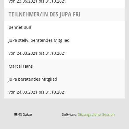
von 23.06.2021 bis 31.10.2021
TEILNEHMER/IN DES JUPA FRI
Bennet Buß
JuPa stellv. beratendes Mitglied
von 24.03.2021 bis 31.10.2021
Marcel Hans
JuPa beratendes Mitglied
von 24.03.2021 bis 31.10.2021
(Wird in
45 Sätze
Software:
Sitzungsdienst
Session