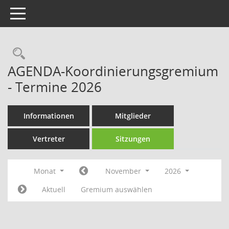
Toggle navigation
Rechercheauswahl
AGENDA-Koordinierungsgremium
- Termine 2026
Informationen
Mitglieder
Vertreter
Sitzungen
Monat
November
2026
Aktuell
Gremium auswählen