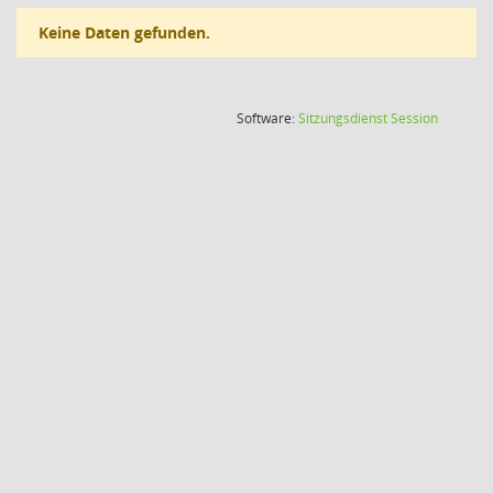
Keine Daten gefunden.
(Wird in
Software:
Sitzungsdienst
Session