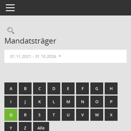
Toggle navigation
Rechercheauswahl
Mandatsträger
01.11.2021 - 31.10.2026
A
B
C
D
E
F
G
H
I
J
K
L
M
N
O
P
Q
R
S
T
U
V
W
X
Y
Z
Alle