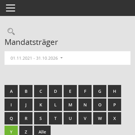
Toggle navigation
Rechercheauswahl
Mandatsträger
01.11.2021 - 31.10.2026
A
B
C
D
E
F
G
H
I
J
K
L
M
N
O
P
Q
R
S
T
U
V
W
X
Y
Z
Alle