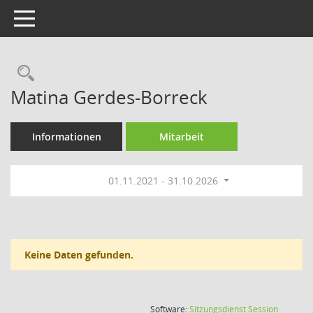
Toggle navigation
Rechercheauswahl
Matina Gerdes-Borreck
Informationen
Mitarbeit
01.11.2021 - 31.10.2026
Keine Daten gefunden.
(Wird in
Software:
Sitzungsdienst
Session