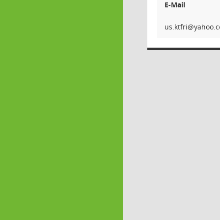
E-Mail
irft