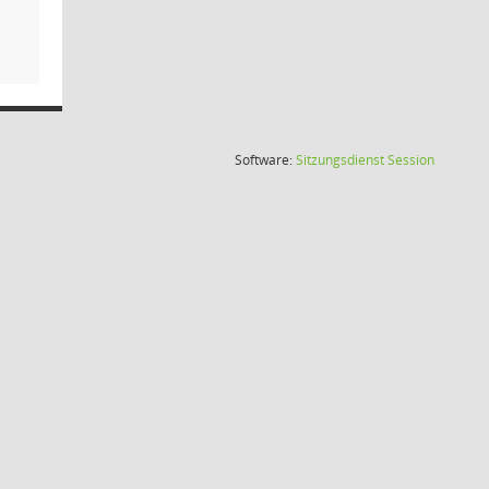
(Wird in
Software:
Sitzungsdienst
Session