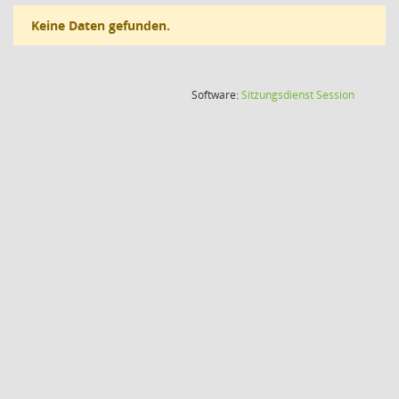
Keine Daten gefunden.
(Wird in
Software:
Sitzungsdienst
Session