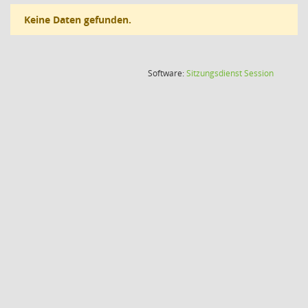
Keine Daten gefunden.
(Wird in
Software:
Sitzungsdienst
Session