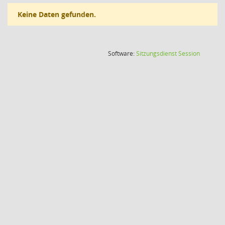
Keine Daten gefunden.
(Wird in
Software:
Sitzungsdienst
Session