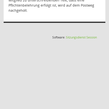
Mitglied zu unterschreibenden Text, dass eine
Pflichtenbelehrung erfolgt ist, wird auf dem Postweg
nachgeholt.
(Wird in
Software:
Sitzungsdienst
Session