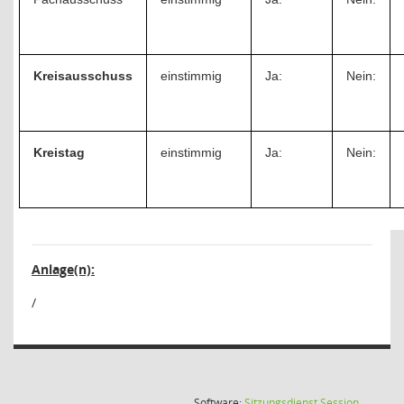
Kreisausschuss
einstimmig
Ja:
Nein:
Kreistag
einstimmig
Ja:
Nein:
Anlage(n):
/
(Wird in
Software:
Sitzungsdienst
Session