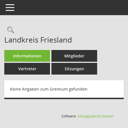
Toggle navigation
Rechercheauswahl
Landkreis Friesland
Informationen
Mitglieder
Vertreter
Sitzungen
Keine Angaben zum Gremium gefunden.
(Wird in
Software:
Sitzungsdienst
Session