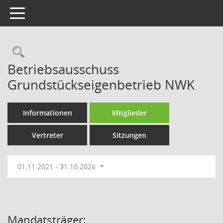
Toggle navigation
Rechercheauswahl
Betriebsausschuss
Grundstückseigenbetrieb NWK
Informationen
Mitglieder
Vertreter
Sitzungen
01.11.2021 - 31.10.2026
Mandatsträger: