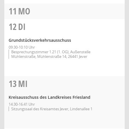
11
MO
12
DI
Grundstücksverkehrsausschuss
09:30-10:10 Uhr
Besprechungszimmer 1.21 (1. OG), Außenstelle
Mühlenstraße, Mühlenstraße 14, 26441 Jever
13
MI
Kreisausschuss des Landkreises Friesland
14:30-16:41 Uhr
Sitzungssaal des Kreisamtes Jever, Lindenallee 1