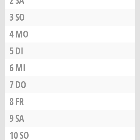
2
SA
3
SO
4
MO
5
DI
6
MI
7
DO
8
FR
9
SA
10
SO