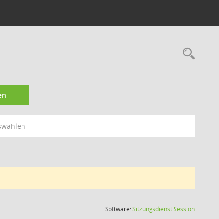
Rec
en
swählen
(Wird in
Software:
Sitzungsdienst
Session