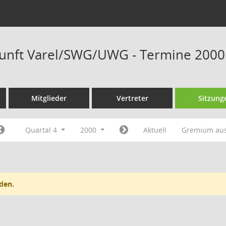
unft Varel/SWG/UWG - Termine 2000
Mitglieder
Vertreter
Sitzung
Quartal 4
2000
Aktuell
Gremium au
den.