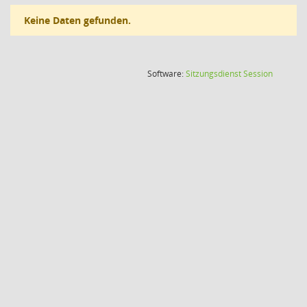
Keine Daten gefunden.
(Wird in
Software:
Sitzungsdienst
Session