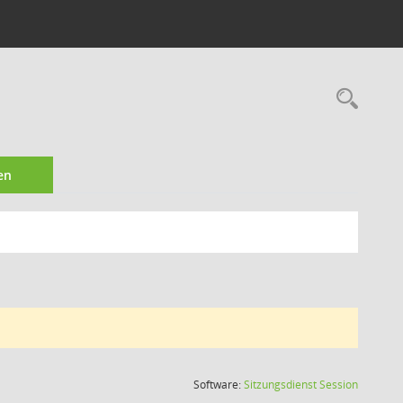
Rec
en
(Wird in
Software:
Sitzungsdienst
Session