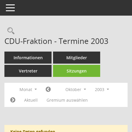
Toggle navigation
Rechercheauswahl
CDU-Fraktion - Termine 2003
Informationen
Mitglieder
Vertreter
Sitzungen
Monat
Oktober
2003
Aktuell
Gremium auswählen
Keine Daten gefunden.