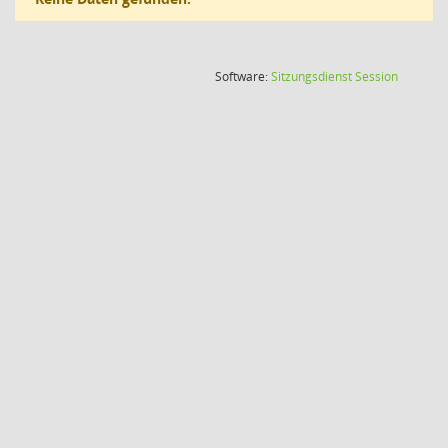
(Wird in
Software:
Sitzungsdienst
Session