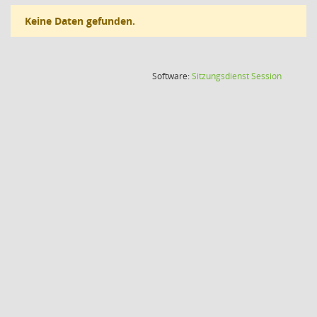
Keine Daten gefunden.
(Wird in
Software:
Sitzungsdienst
Session