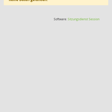
(Wird in
Software:
Sitzungsdienst
Session