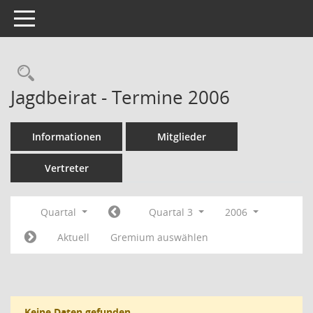
Toggle navigation
Rechercheauswahl
Jagdbeirat - Termine 2006
Informationen
Mitglieder
Vertreter
Quartal
Quartal 3
2006
Aktuell
Gremium auswählen
Keine Daten gefunden.