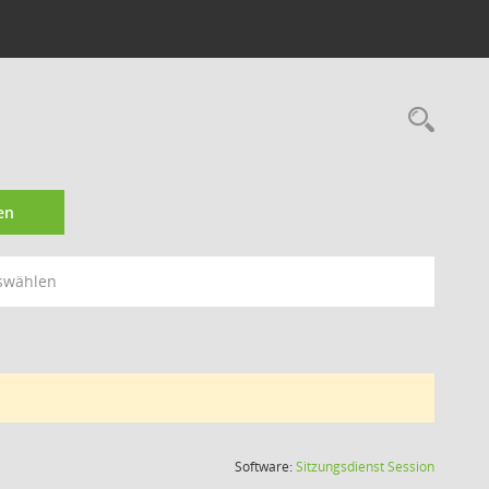
Rec
en
swählen
(Wird in
Software:
Sitzungsdienst
Session