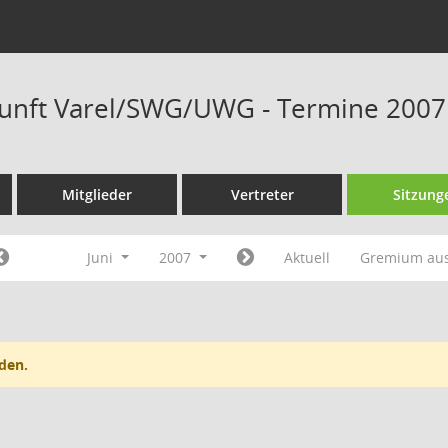
unft Varel/SWG/UWG - Termine 2007
Mitglieder
Vertreter
Sitzung
Juni
2007
Aktuell
Gremium au
den.