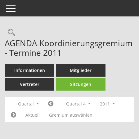
Toggle navigation
Rechercheauswahl
AGENDA-Koordinierungsgremium
- Termine 2011
Informationen
Mitglieder
Vertreter
Sitzungen
Quartal
Quartal 4
2011
Aktuell
Gremium auswählen