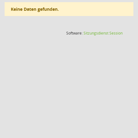
Keine Daten gefunden.
(Wird in
Software:
Sitzungsdienst
Session