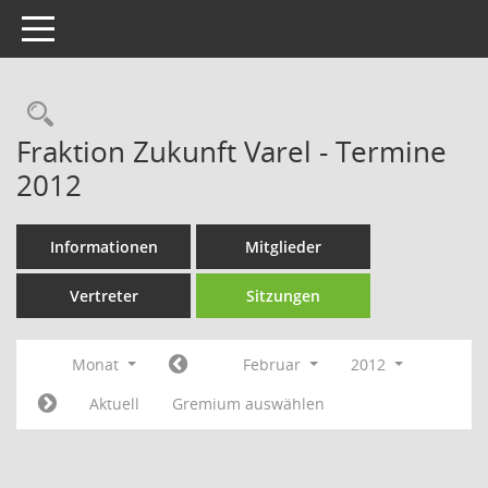
Toggle navigation
Rechercheauswahl
Fraktion Zukunft Varel - Termine
2012
Informationen
Mitglieder
Vertreter
Sitzungen
Monat
Februar
2012
Aktuell
Gremium auswählen