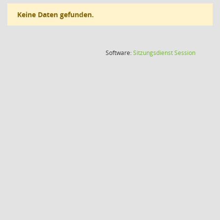
Keine Daten gefunden.
(Wird in
Software:
Sitzungsdienst
Session