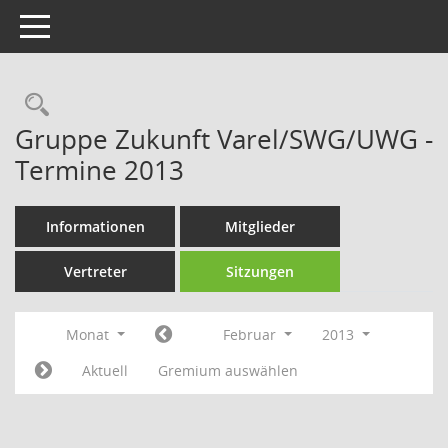
Toggle navigation
Rechercheauswahl
Gruppe Zukunft Varel/SWG/UWG -
Termine 2013
Informationen
Mitglieder
Vertreter
Sitzungen
Monat
Februar
2013
Aktuell
Gremium auswählen