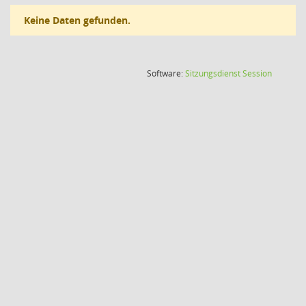
Keine Daten gefunden.
(Wird in
Software:
Sitzungsdienst
Session