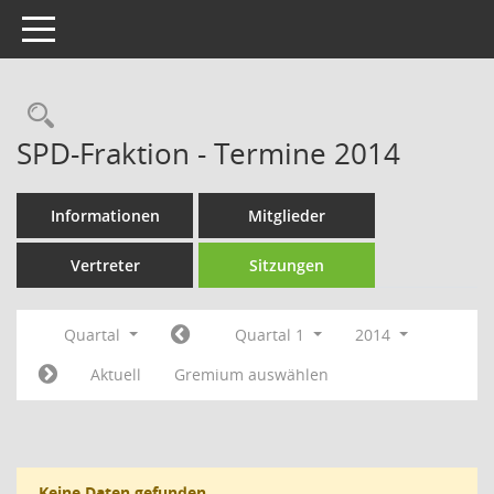
Toggle navigation
Rechercheauswahl
SPD-Fraktion - Termine 2014
Informationen
Mitglieder
Vertreter
Sitzungen
Quartal
Quartal 1
2014
Aktuell
Gremium auswählen
Keine Daten gefunden.