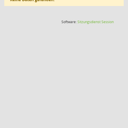
(Wird in
Software:
Sitzungsdienst
Session