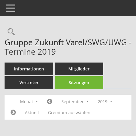
Toggle navigation
Rechercheauswahl
Gruppe Zukunft Varel/SWG/UWG -
Termine 2019
Informationen
Mitglieder
Vertreter
Sitzungen
Monat
September
2019
Aktuell
Gremium auswählen