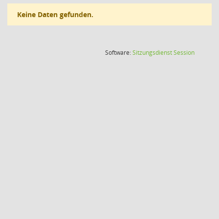
Keine Daten gefunden.
(Wird in
Software:
Sitzungsdienst
Session