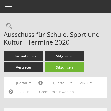
Toggle navigation
Rechercheauswahl
Ausschuss für Schule, Sport und
Kultur - Termine 2020
Informationen
Mitglieder
Vertreter
Sitzungen
Quartal
Quartal 3
2020
Aktuell
Gremium auswählen