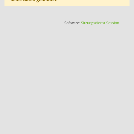
(Wird in
Software:
Sitzungsdienst
Session