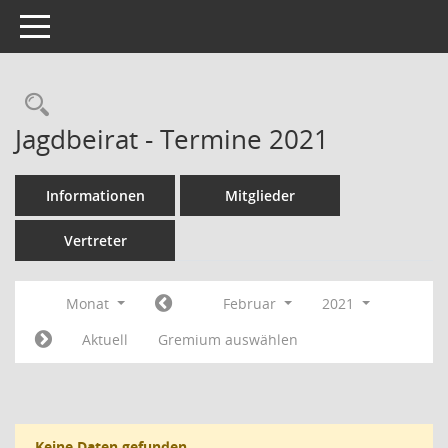
Toggle navigation
Rechercheauswahl
Jagdbeirat - Termine 2021
Informationen
Mitglieder
Vertreter
Monat
Februar
2021
Aktuell
Gremium auswählen
Keine Daten gefunden.