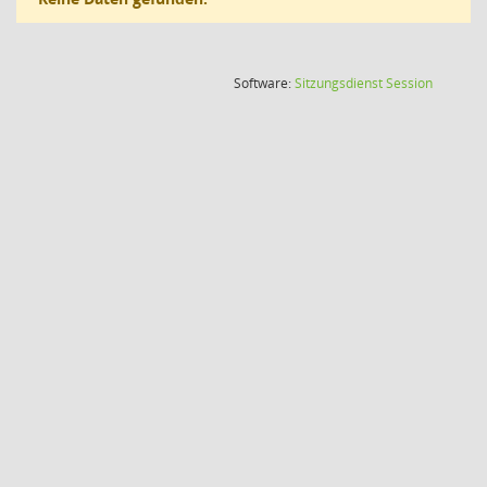
(Wird in
Software:
Sitzungsdienst
Session