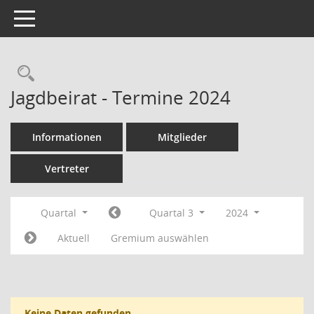
Toggle navigation
Rechercheauswahl
Jagdbeirat - Termine 2024
Informationen
Mitglieder
Vertreter
Quartal
Quartal 3
2024
Aktuell
Gremium auswählen
Keine Daten gefunden.