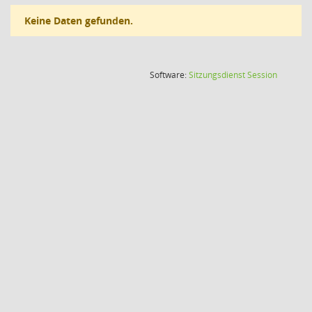
Keine Daten gefunden.
(Wird in
Software:
Sitzungsdienst
Session