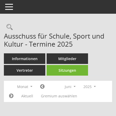
Toggle navigation
Rechercheauswahl
Ausschuss für Schule, Sport und
Kultur - Termine 2025
Informationen
Mitglieder
Vertreter
Sitzungen
Monat
Juni
2025
Aktuell
Gremium auswählen