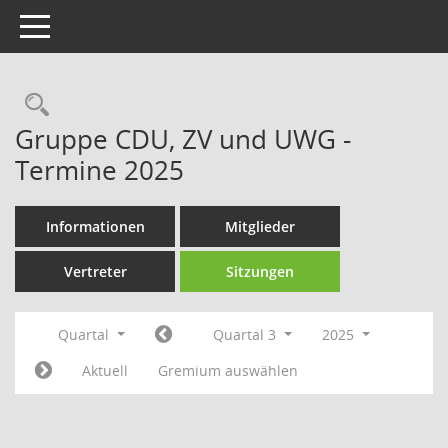
Toggle navigation
Rechercheauswahl
Gruppe CDU, ZV und UWG -
Termine 2025
Informationen
Mitglieder
Vertreter
Sitzungen
Quartal
Quartal 3
2025
Aktuell
Gremium auswählen