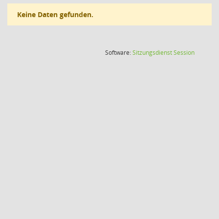
Keine Daten gefunden.
(Wird in
Software:
Sitzungsdienst
Session