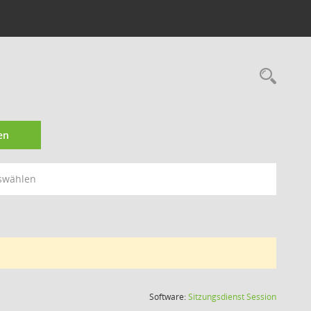
Rec
en
swählen
(Wird in
Software:
Sitzungsdienst
Session