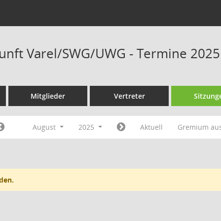
unft Varel/SWG/UWG - Termine 2025
Mitglieder
Vertreter
Sitzung
August
2025
Aktuell
Gremium au
den.