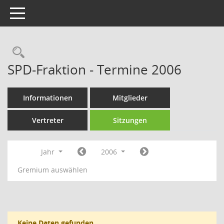
Toggle navigation
Rechercheauswahl
SPD-Fraktion - Termine 2006
Informationen
Mitglieder
Vertreter
Sitzungen
Jahr
2006
Gremium auswählen
Keine Daten gefunden.