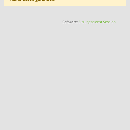
(Wird in
Software:
Sitzungsdienst
Session