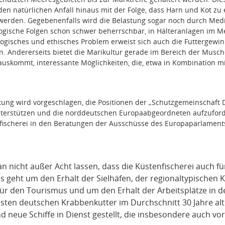
en natürlichen Anfall hinaus mit der Folge, dass Harn und Kot zu
erden. Gegebenenfalls wird die Belastung sogar noch durch Med
logische Folgen schon schwer beherrschbar, in Hälteranlagen im Mee
logisches und ethisches Problem erweist sich auch die Futtergewinn
. Andererseits bietet die Marikultur gerade im Bereich der Musch
uskommt, interessante Möglichkeiten, die, etwa in Kombination m
tung wird vorgeschlagen, die Positionen der „Schutzgemeinschaft
terstützen und die norddeutschen Europaabgeordneten aufzuforde
fischerei in den Beratungen der Ausschüsse des Europaparlaments 
 nicht außer Acht lassen, dass die Küstenfischerei auch f
s geht um den Erhalt der Sielhäfen, der regionaltypischen
ür den Tourismus und um den Erhalt der Arbeitsplätze in de
ten deutschen Krabbenkutter im Durchschnitt 30 Jahre alt
 neue Schiffe in Dienst gestellt, die insbesondere auch vor