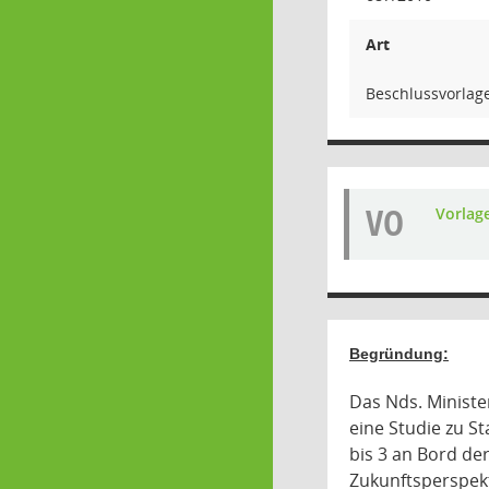
Art
Beschlussvorlag
VO
Vorlag
Begründung:
Das Nds. Ministe
eine Studie zu St
bis 3 an Bord der
Zukunftsperspekt