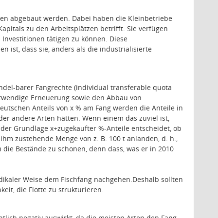
sen abgebaut werden. Dabei haben die Kleinbetriebe
pitals zu den Arbeitsplätzen betrifft. Sie verfügen
 Investitionen tätigen zu können. Diese
ist, dass sie, anders als die industrialisierte
ndel-barer Fangrechte (individual transferable quota
 notwendige Erneuerung sowie den Abbau von
 deutschen Anteils von x % am Fang werden die Anteile in
oder andere Arten hätten. Wenn einem das zuviel ist,
 der Grundlage x+zugekaufter %-Anteile entscheidet, ob
 ihm zustehende Menge von z. B. 100 t anlanden, d. h.,
 die Bestände zu schonen, denn dass, was er in 2010
 radikaler Weise dem Fischfang nachgehen.Deshalb sollten
it, die Flotte zu strukturieren.
lich negativ auswirkt, da die meisten Arten den Fang,