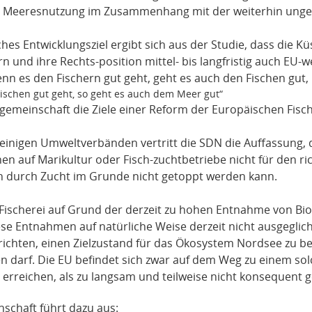
 Meeresnutzung im Zusammenhang mit der weiterhin ungesi
ches Entwicklungsziel ergibt sich aus der Studie, dass die Kü
rn und ihre Rechts-position mittel- bis langfristig auch EU-we
nn es den Fischern gut geht, geht es auch den Fischen gut,
schen gut geht, so geht es auch dem Meer gut“
zgemeinschaft die Ziele einer Reform der Europäischen Fische
einigen Umweltverbänden vertritt die SDN die Auffassung, d
hen auf Marikultur oder Fisch-zuchtbetriebe nicht für den ri
 durch Zucht im Grunde nicht getoppt werden kann.
 Fischerei auf Grund der derzeit zu hohen Entnahme von Bio
ese Entnahmen auf natürliche Weise derzeit nicht ausgeglic
ichten, einen Zielzustand für das Ökosystem Nordsee zu b
n darf. Die EU befindet sich zwar auf dem Weg zu einem solc
u erreichen, als zu langsam und teilweise nicht konsequent 
schaft führt dazu aus: