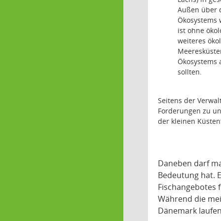
Außen über d
Ökosystems w
ist ohne öko
weiteres öko
Meeresküsten
Ökosystems a
sollten.
Seitens der Verwal
Forderungen zu un
der kleinen Küsten
Daneben darf man
Bedeutung hat. E
Fischangebotes f
Während die meis
Dänemark laufend