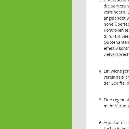
die Sortieru
verhindern. 
angelandet w
hohe Überleb
Kontrollen (e
d. h., ein S
Quotenanteil
effektiv kon
vielversprech
Ein wichtige
vereinheitlic
der Schiffe,
Eine regional
mehr Verantw
Aquakultur al
Lachs) in ge