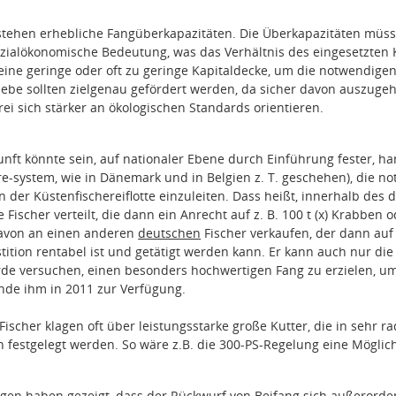
stehen erhebliche Fangüberkapazitäten. Die Überkapazitäten müs
ozialökonomische Bedeutung, was das Verhältnis des eingesetzten Ka
eine geringe oder oft zu geringe Kapitaldecke, um die notwendigen
ebe sollten zielgenau gefördert werden, da sicher davon auszugehen 
rei sich stärker an ökologischen Standards orientieren.
unft könnte sein, auf nationaler Ebene durch Einführung fester, ha
re-system, wie in Dänemark und in Belgien z. T. geschehen), die
 der Küstenfischereiflotte einzuleiten. Dass heißt, innerhalb des
Fischer verteilt, die dann ein Anrecht auf z. B. 100 t (x) Krabben 
davon an einen anderen
deutschen
Fischer verkaufen, der dann auf
tition rentabel ist und getätigt werden kann. Er kann auch nur die
rde versuchen, einen besonders hochwertigen Fang zu erzielen, um
ünde ihm in 2011 zur Verfügung.
 Fischer klagen oft über leistungsstarke große Kutter, die in sehr
 festgelegt werden. So wäre z.B. die 300-PS-Regelung eine Möglichke
en haben gezeigt, dass der Rückwurf von Beifang sich außerordent