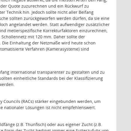
t der Quote zuzurechnen und ein Rückwurf zu
r Technik hin. Jedoch sollte nicht aller Beifang
sche sollten zurückgeworfen werden dürfen, da sie eine
jedoch angelandet werden. Statt aufwendiger zusätzlicher
 sind metierspezifische Korrekturfaktoren einzurechnen,
 Schollennetz mit 120 mm. Daher sollte der
. Die Einhaltung der Netzmaße wird heute schon
utomatisierte Verfahren (Kamerasysteme) sind
mfang international transparenter zu gestalten und zu
ollten einheitliche Standards bei der Klassifizierung
 werden.
sory Councils (RACs) stärker eingebunden werden, um
ne nationaler Lösungen ist nicht empfehlenswert.
ldfänge (z.B. Thunfisch) oder aus eigener Zucht (z.B.
ese Form der Zucht bedingt immer eine Futterzufuhr von