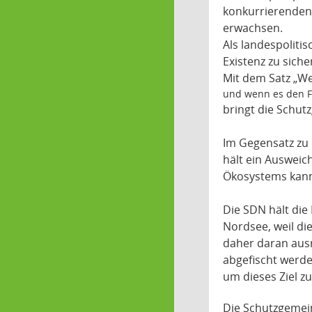
konkurrierenden
erwachsen.
Als landespolitis
Existenz zu siche
Mit dem Satz „We
und wenn es den Fi
bringt die Schut
Im Gegensatz zu 
hält ein Ausweic
Ökosystems kann
Die SDN hält die
Nordsee, weil di
daher daran ausr
abgefischt werde
um dieses Ziel z
Die Schutzgemein