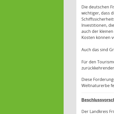
Die deutschen Fi
wichtiger, dass 
Schiffssicherhei
Investitionen, di
auch der kleinen
Kosten können v
Auch das sind Gr
Für den Tourismu
zurückkehrenden
Diese Forderunge
Weltnaturerbe fe
Beschlussvorsch
Der Landkreis Fr