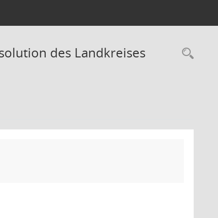
esolution des Landkreises
Rec