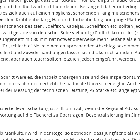
ng und den Rückwurf nicht überleben. Beifang ist daher unbeding
Dies zielt auch auf einen möglichst schonenden Fang mit schonenste
erden. Krabbenbeifang, Hai- und Rochenbeifang und junge Plattfi
enschance besitzen. Edelfisch, Kabeljau, Schellfisch etc. sollten 
s wird gerade von deutscher Seite viel und gründlich kontrolliert)
eezungennetz mit 80 mm hat notwendigerweise mehr Beifang als ein
 für „schlechte“ Netze einen entsprechenden Abschlag bekommen
trolliert und Zuwiderhandlungen lassen sich drakonisch ahnden. A
end, aber auch teuer; sollten letztlich jedoch eingeführt werden.
r Schritt wäre es, die Inspektionsergebnisse und den Inspektionsu
hen, da es hier noch erhebliche nationale Unterschiede gibt. Auch s
 bei der Messung der technischen Leistung, PS-Stärke etc. angelegt
isierte Bewirtschaftung ist z. B. sinnvoll, wenn die Regional Advi
ortung auf die Fischerei zu übertragen. Dezentralisierung im Sin
s Marikultur wird in der Regel so betrieben, dass Jungfische als Wi
schützten Meeresgebieten bis zur Marktreife gehältert werden. Di