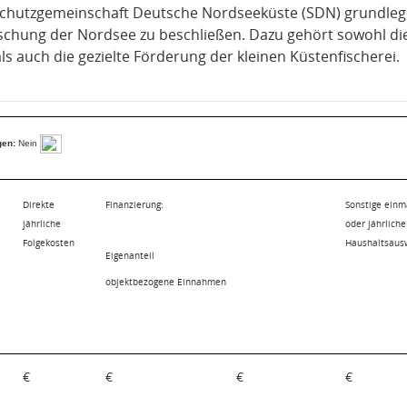
Schutzgemeinschaft Deutsche Nordseeküste (SDN) grundl
schung der Nordsee zu beschließen. Dazu gehört sowohl di
als auch die gezielte Förderung der kleinen Küstenfischerei.
gen:
Nein
Direkte
Finanzierung:
Sonstige einm
jährliche
oder jährlich
Folgekosten
Haushaltsaus
Eigenanteil
objektbezogene Einnahmen
€
€
€
€