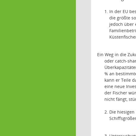
In der EU be
die größte s
jedoch über 
Familienbetri
Küstenfische
Ein Weg in die Zuk
oder catch-sha
Überkapazitäten
% an bestimmte 
kann er Teile 
eine neue Inves
der Fischer wü
nicht fängt, st
Die hiesigen
Schiffsgrößen
Untersuchung