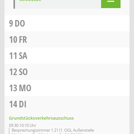
9
DO
10
FR
11
SA
12
SO
13
MO
14
DI
Grundstücksverkehrsausschuss
09:30-10:10 Uhr
Besprechungszimmer 1.21 (1. OG), Außenstelle