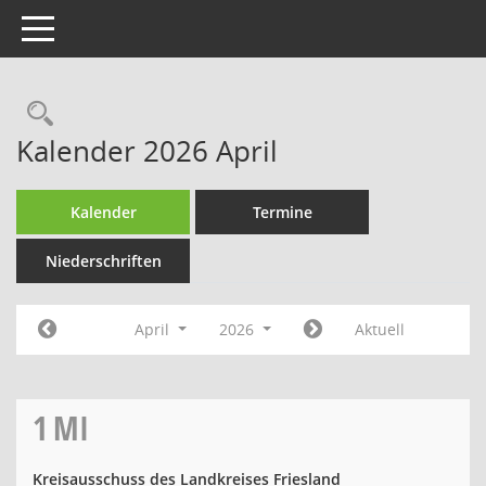
Toggle navigation
Rechercheauswahl
Kalender 2026 April
Kalender
Termine
Niederschriften
April
2026
Aktuell
1
MI
Kreisausschuss des Landkreises Friesland