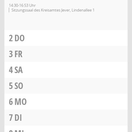
14:30-16:53 Uhr
Sitzungssaal des Kreisamtes Jever, Lindenallee 1
2
DO
3
FR
4
SA
5
SO
6
MO
7
DI