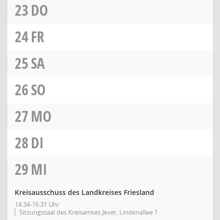
23
DO
24
FR
25
SA
26
SO
27
MO
28
DI
29
MI
Kreisausschuss des Landkreises Friesland
14:34-16:31 Uhr
Sitzungssaal des Kreisamtes Jever, Lindenallee 1