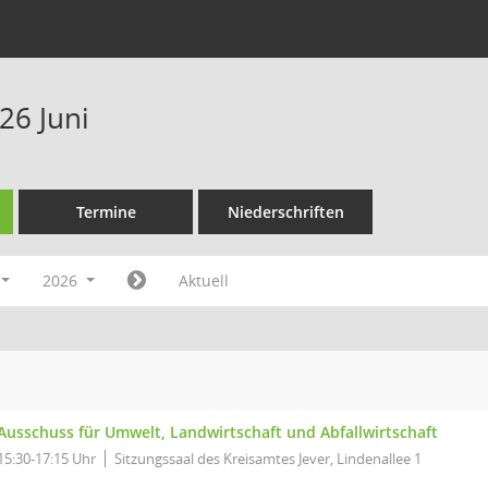
26 Juni
Termine
Niederschriften
2026
Aktuell
Ausschuss für Umwelt, Landwirtschaft und Abfallwirtschaft
15:30-17:15 Uhr
Sitzungssaal des Kreisamtes Jever, Lindenallee 1