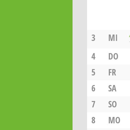
3
MI
4
DO
5
FR
6
SA
7
SO
8
MO