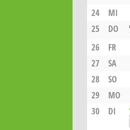
24
MI
25
DO
26
FR
27
SA
28
SO
29
MO
30
DI