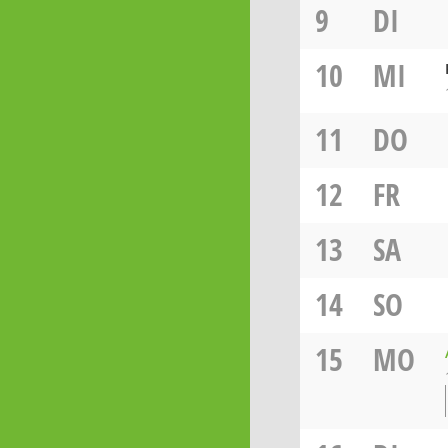
9
DI
10
MI
11
DO
12
FR
13
SA
14
SO
15
MO