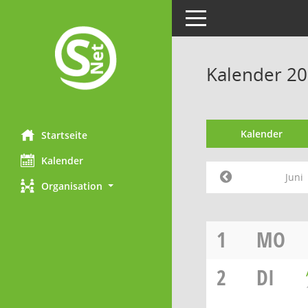
Toggle navigation
Kalender 20
Kalender
Startseite
Kalender
Juni
Organisation
1
MO
2
DI