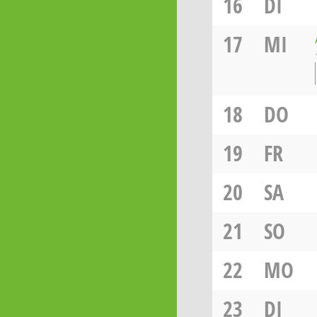
16
DI
17
MI
18
DO
19
FR
20
SA
21
SO
22
MO
23
DI