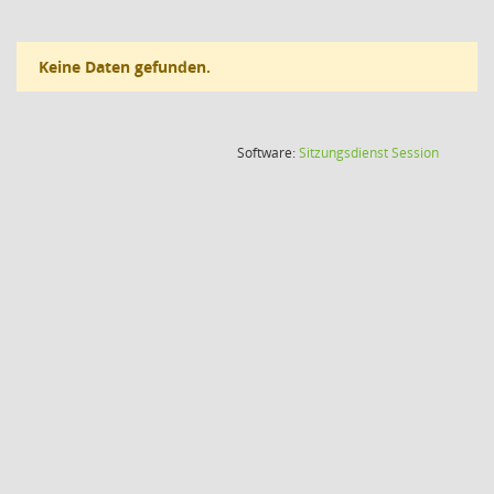
Keine Daten gefunden.
(Wird in
Software:
Sitzungsdienst
Session