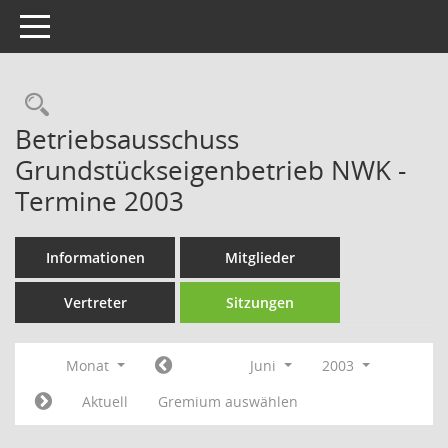
Toggle navigation
Rechercheauswahl
Betriebsausschuss
Grundstückseigenbetrieb NWK -
Termine 2003
Informationen
Mitglieder
Vertreter
Sitzungen
Monat
Juni
2003
Aktuell
Gremium auswählen