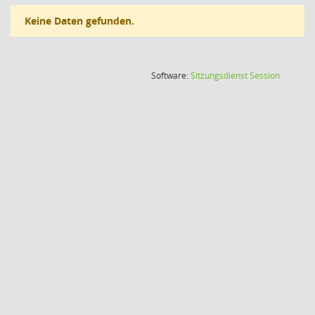
Keine Daten gefunden.
(Wird in
Software:
Sitzungsdienst
Session