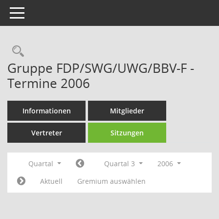
Toggle navigation
Rechercheauswahl
Gruppe FDP/SWG/UWG/BBV-F -
Termine 2006
Informationen
Mitglieder
Vertreter
Sitzungen
Quartal
Quartal 3
2006
Aktuell
Gremium auswählen