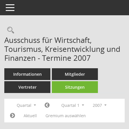
Toggle navigation
Rechercheauswahl
Ausschuss für Wirtschaft,
Tourismus, Kreisentwicklung und
Finanzen - Termine 2007
Informationen
Mitglieder
Vertreter
Sitzungen
Quartal
Quartal 1
2007
Aktuell
Gremium auswählen