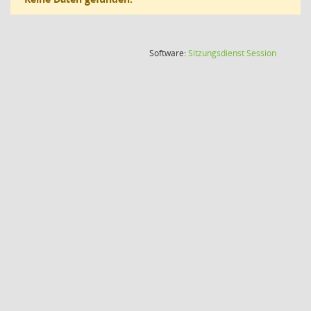
(Wird in
Software:
Sitzungsdienst
Session