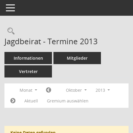
Toggle navigation
Rechercheauswahl
Jagdbeirat - Termine 2013
Informationen
Mitglieder
Vertreter
Monat
Oktober
2013
Aktuell
Gremium auswählen
Keine Daten gefunden.