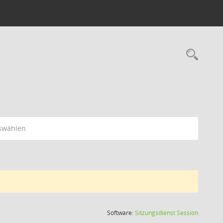
Rec
swählen
(Wird in
Software:
Sitzungsdienst
Session