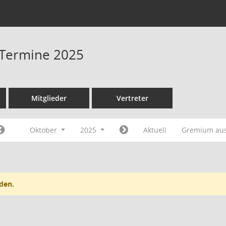
- Termine 2025
Mitglieder
Vertreter
Oktober
2025
Aktuell
Gremium au
den.