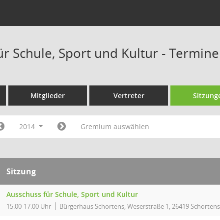
ür Schule, Sport und Kultur - Termin
Mitglieder
Vertreter
Sitzung
2014
Gremium auswählen
Sitzung
Ausschuss für Schule, Sport und Kultur
15:00-17:00 Uhr
Bürgerhaus Schortens, Weserstraße 1, 26419 Schortens