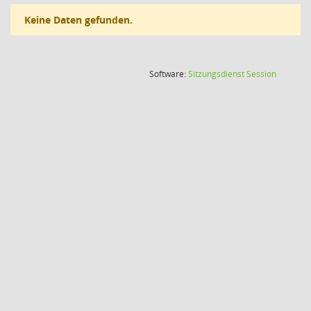
Keine Daten gefunden.
(Wird in
Software:
Sitzungsdienst
Session