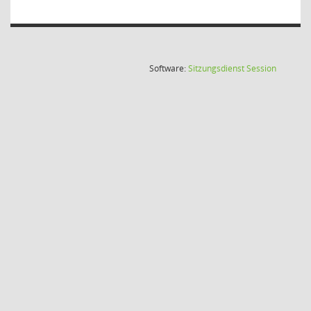
(Wird in
Software:
Sitzungsdienst
Session