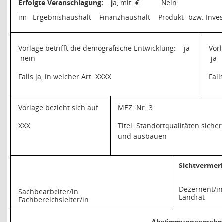
Erfolgte Veranschlagung:
j
a, mit
€
Nein
im
Ergebnishaushalt
Finanzhaushalt
Produkt- bzw. Inves
Vorlage betrifft die demografische Entwicklung:
ja
Vor
nein
ja
Falls ja, in welcher Art: XXXX
Fall
Vorlage bezieht sich auf
MEZ
Nr. 3
XXX
Titel: Standortqualitäten sicher
und ausbauen
Sichtvermer
Dezernent/i
Sachbearbeiter/in
Landrat
Fachbereichsleiter/in
Abstimmungsergebn