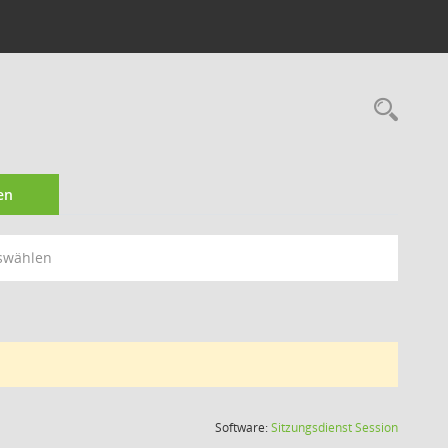
Rec
en
swählen
(Wird in
Software:
Sitzungsdienst
Session