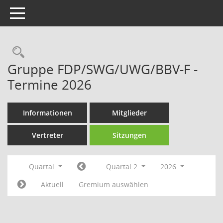
Toggle navigation
Rechercheauswahl
Gruppe FDP/SWG/UWG/BBV-F -
Termine 2026
Informationen
Mitglieder
Vertreter
Sitzungen
Quartal
Quartal 2
2026
Aktuell
Gremium auswählen