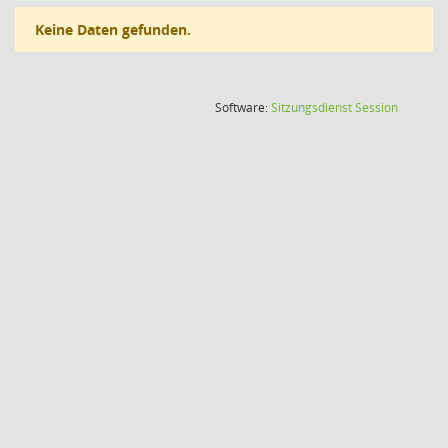
Keine Daten gefunden.
(Wird in
Software:
Sitzungsdienst
Session