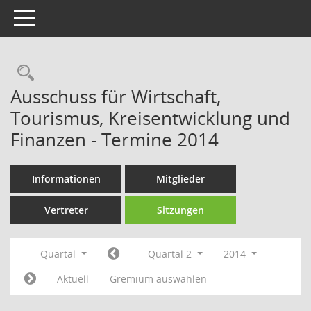
Toggle navigation
Rechercheauswahl
Ausschuss für Wirtschaft,
Tourismus, Kreisentwicklung und
Finanzen - Termine 2014
Informationen
Mitglieder
Vertreter
Sitzungen
Quartal
Quartal 2
2014
Aktuell
Gremium auswählen