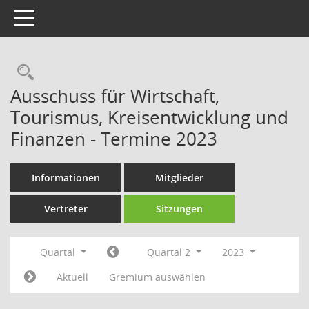
Toggle navigation
Rechercheauswahl
Ausschuss für Wirtschaft,
Tourismus, Kreisentwicklung und
Finanzen - Termine 2023
Informationen
Mitglieder
Vertreter
Sitzungen
Quartal
Quartal 2
2023
Aktuell
Gremium auswählen