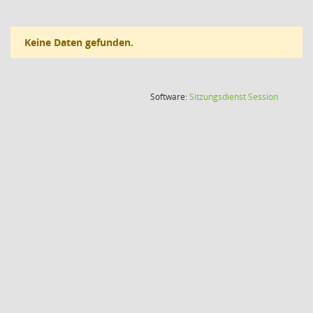
Keine Daten gefunden.
(Wird in
Software:
Sitzungsdienst
Session