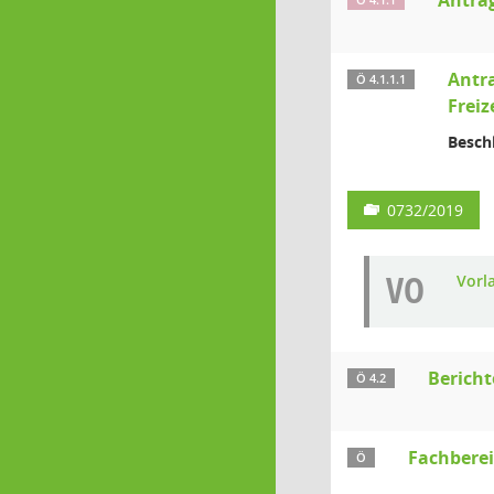
Anträ
Ö 4.1.1
Antra
Ö 4.1.1.1
Freiz
Besch
0732/2019
VO
Vorl
Bericht
Ö 4.2
Fachberei
Ö