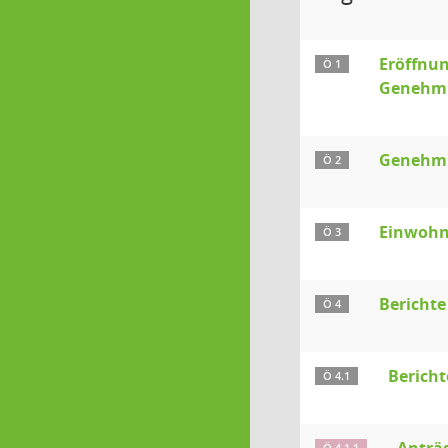
Eröffnun
Ö 1
Genehmi
Genehmig
Ö 2
Einwohn
Ö 3
Berichte
Ö 4
Bericht
Ö 4.1