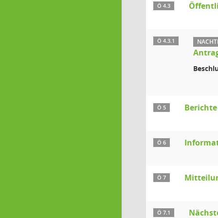
Öffentl
Ö 4.3
Ö 4.3.1
NACHTR
Antrag
Beschlu
Bericht
Ö 5
Informa
Ö 6
Mitteilu
Ö 7
Nächste
Ö 7.1