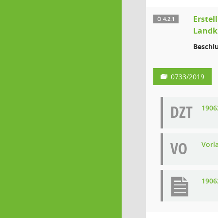
Erste
Ö 4.2.1
Landkr
Beschlu
0733/2019
DZT
1906
VO
Vorl
1906